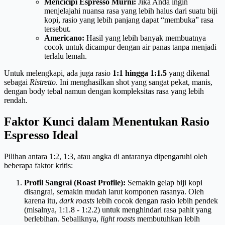
Mencicipi Espresso Murni:
Jika Anda ingin
menjelajahi nuansa rasa yang lebih halus dari suatu biji
kopi, rasio yang lebih panjang dapat “membuka” rasa
tersebut.
Americano:
Hasil yang lebih banyak membuatnya
cocok untuk dicampur dengan air panas tanpa menjadi
terlalu lemah.
Untuk melengkapi, ada juga rasio
1:1 hingga 1:1.5
yang dikenal
sebagai
Ristretto
. Ini menghasilkan shot yang sangat pekat, manis,
dengan body tebal namun dengan kompleksitas rasa yang lebih
rendah.
Faktor Kunci dalam Menentukan Rasio
Espresso Ideal
Pilihan antara 1:2, 1:3, atau angka di antaranya dipengaruhi oleh
beberapa faktor kritis:
Profil Sangrai (Roast Profile):
Semakin gelap biji kopi
disangrai, semakin mudah larut komponen rasanya. Oleh
karena itu,
dark roasts
lebih cocok dengan rasio lebih pendek
(misalnya, 1:1.8 - 1:2.2) untuk menghindari rasa pahit yang
berlebihan. Sebaliknya,
light roasts
membutuhkan lebih