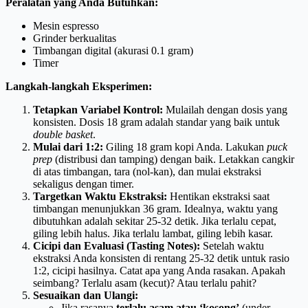
Peralatan yang Anda Butuhkan:
Mesin espresso
Grinder berkualitas
Timbangan digital (akurasi 0.1 gram)
Timer
Langkah-langkah Eksperimen:
Tetapkan Variabel Kontrol:
Mulailah dengan dosis yang
konsisten. Dosis 18 gram adalah standar yang baik untuk
double basket
.
Mulai dari 1:2:
Giling 18 gram kopi Anda. Lakukan
puck
prep
(distribusi dan tamping) dengan baik. Letakkan cangkir
di atas timbangan, tara (nol-kan), dan mulai ekstraksi
sekaligus dengan timer.
Targetkan Waktu Ekstraksi:
Hentikan ekstraksi saat
timbangan menunjukkan 36 gram. Idealnya, waktu yang
dibutuhkan adalah sekitar 25-32 detik. Jika terlalu cepat,
giling lebih halus. Jika terlalu lambat, giling lebih kasar.
Cicipi dan Evaluasi (Tasting Notes):
Setelah waktu
ekstraksi Anda konsisten di rentang 25-32 detik untuk rasio
1:2, cicipi hasilnya. Catat apa yang Anda rasakan. Apakah
seimbang? Terlalu asam (kecut)? Atau terlalu pahit?
Sesuaikan dan Ulangi:
Jika rasanya
terlalu asam atau ‘kosong’
(under-