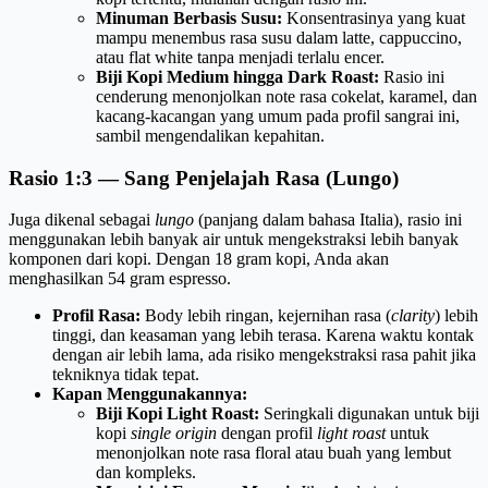
Minuman Berbasis Susu:
Konsentrasinya yang kuat
mampu menembus rasa susu dalam latte, cappuccino,
atau flat white tanpa menjadi terlalu encer.
Biji Kopi Medium hingga Dark Roast:
Rasio ini
cenderung menonjolkan note rasa cokelat, karamel, dan
kacang-kacangan yang umum pada profil sangrai ini,
sambil mengendalikan kepahitan.
Rasio 1:3 — Sang Penjelajah Rasa (Lungo)
Juga dikenal sebagai
lungo
(panjang dalam bahasa Italia), rasio ini
menggunakan lebih banyak air untuk mengekstraksi lebih banyak
komponen dari kopi. Dengan 18 gram kopi, Anda akan
menghasilkan 54 gram espresso.
Profil Rasa:
Body lebih ringan, kejernihan rasa (
clarity
) lebih
tinggi, dan keasaman yang lebih terasa. Karena waktu kontak
dengan air lebih lama, ada risiko mengekstraksi rasa pahit jika
tekniknya tidak tepat.
Kapan Menggunakannya:
Biji Kopi Light Roast:
Seringkali digunakan untuk biji
kopi
single origin
dengan profil
light roast
untuk
menonjolkan note rasa floral atau buah yang lembut
dan kompleks.