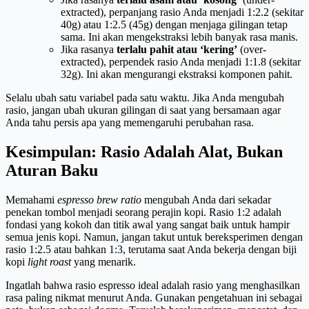
extracted), perpanjang rasio Anda menjadi 1:2.2 (sekitar
40g) atau 1:2.5 (45g) dengan menjaga gilingan tetap
sama. Ini akan mengekstraksi lebih banyak rasa manis.
Jika rasanya
terlalu pahit atau ‘kering’
(over-
extracted), perpendek rasio Anda menjadi 1:1.8 (sekitar
32g). Ini akan mengurangi ekstraksi komponen pahit.
Selalu ubah satu variabel pada satu waktu. Jika Anda mengubah
rasio, jangan ubah ukuran gilingan di saat yang bersamaan agar
Anda tahu persis apa yang memengaruhi perubahan rasa.
Kesimpulan: Rasio Adalah Alat, Bukan
Aturan Baku
Memahami
espresso brew ratio
mengubah Anda dari sekadar
penekan tombol menjadi seorang perajin kopi. Rasio 1:2 adalah
fondasi yang kokoh dan titik awal yang sangat baik untuk hampir
semua jenis kopi. Namun, jangan takut untuk bereksperimen dengan
rasio 1:2.5 atau bahkan 1:3, terutama saat Anda bekerja dengan biji
kopi
light roast
yang menarik.
Ingatlah bahwa rasio espresso ideal adalah rasio yang menghasilkan
rasa paling nikmat menurut Anda. Gunakan pengetahuan ini sebagai