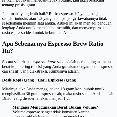
sajikan. Lupakan menebak-nebak volume; kita akan berbicara
tentang presisi gram.
Jadi, mana yang lebih baik? Rasio espresso 1:2 yang menjadi
standar industri, atau 1:3 yang lebih panjang? Jawabannya tidak
sesederhana memilih satu angka. Artikel ini akan menjadi panduan
lengkap Anda untuk memahami, memilih, dan menyempurnakan
rasio espresso ideal untuk kebutuhan Anda.
Apa Sebenarnya Espresso Brew Ratio
Itu?
Secara sederhana,
espresso brew ratio
adalah perbandingan antara
berat kopi kering (dosis) yang Anda gunakan dengan berat espresso
cair (hasil) yang diekstraksi. Rumusnya adalah:
Dosis Kopi (gram) : Hasil Espresso (gram)
Misalnya, jika Anda menggunakan 18 gram kopi bubuk untuk
menghasilkan 36 gram espresso cair, maka rasio seduh Anda adalah
18:36, yang disederhanakan menjadi 1:2.
Mengapa Menggunakan Berat, Bukan Volume?
Volume espresso sangat tidak konsisten karena
dipengaruhi oleh
crema
—lapisan emulsi gas dan