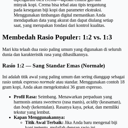
minyak kopi. Crema bisa tebal atau tipis tergantung
pada kesegaran biji kopi dan parameter ekstraksi.
Menggunakan timbangan digital memastikan Anda
mendapatkan data yang akurat dan dapat diulang setiap
saat, yang merupakan fondasi dari kontrol kualitas.
Membedah Rasio Populer: 1:2 vs. 1:3
Mari kita telaah dua rasio paling umum yang digunakan di seluruh
dunia dan karakteristik rasa yang dihasilkannya.
Rasio 1:2 — Sang Standar Emas (Normale)
Ini adalah titik awal yang paling umum dan sering dianggap sebagai
rasio untuk espresso
normale
atau standar. Menggunakan contoh 18
gram kopi, Anda akan mengekstraksi 36 gram espresso.
Profil Rasa:
Seimbang. Menawarkan perpaduan yang
harmonis antara
sweetness
(rasa manis),
acidity
(keasaman),
dan
body
(kekentalan). Rasanya kaya, pekat, dan memiliki
tekstur yang lembut.
Kapan Menggunakannya:
Titik Awal Terbaik:
Jika Anda baru mengenal biji
kopi tertentu, mulailah dengan rasio ini.