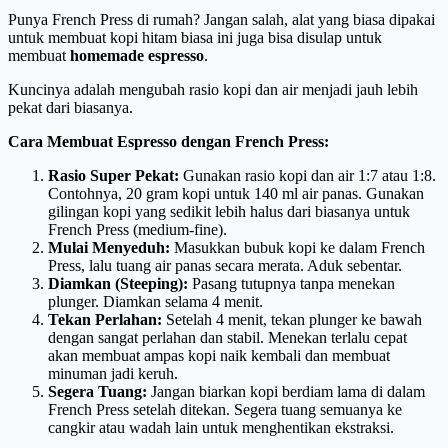
Punya French Press di rumah? Jangan salah, alat yang biasa dipakai
untuk membuat kopi hitam biasa ini juga bisa disulap untuk
membuat
homemade espresso
.
Kuncinya adalah mengubah rasio kopi dan air menjadi jauh lebih
pekat dari biasanya.
Cara Membuat Espresso dengan French Press:
Rasio Super Pekat:
Gunakan rasio kopi dan air 1:7 atau 1:8.
Contohnya, 20 gram kopi untuk 140 ml air panas. Gunakan
gilingan kopi yang sedikit lebih halus dari biasanya untuk
French Press (medium-fine).
Mulai Menyeduh:
Masukkan bubuk kopi ke dalam French
Press, lalu tuang air panas secara merata. Aduk sebentar.
Diamkan (Steeping):
Pasang tutupnya tanpa menekan
plunger. Diamkan selama 4 menit.
Tekan Perlahan:
Setelah 4 menit, tekan plunger ke bawah
dengan sangat perlahan dan stabil. Menekan terlalu cepat
akan membuat ampas kopi naik kembali dan membuat
minuman jadi keruh.
Segera Tuang:
Jangan biarkan kopi berdiam lama di dalam
French Press setelah ditekan. Segera tuang semuanya ke
cangkir atau wadah lain untuk menghentikan ekstraksi.