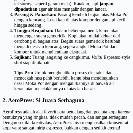
teksturnya seperti garam meja). Ratakan, tapi
jangan
dipadatkan
agar air bisa mengalir dengan lancar.
Pasang & Panaskan:
Pasang kembali bagian atas Moka Pot
dengan kencang. Letakkan di atas kompor dengan api kecil
hingga sedang.
Tunggu Keajaiban:
Dalam beberapa menit, kamu akan
mendengar suara gemericik. Kopi akan mulai keluar dari
cerobong di bagian atas. Begitu suara gemericik berubah
menjadi desisan kencang, segera angkat Moka Pot dari
kompor untuk menghentikan ekstraksi.
Sajikan:
Tuang langsung ke cangkirmu.
Voila!
Espresso-style
shot siap dinikmati.
Tips Pro:
Untuk menghentikan proses ekstraksi dan
mencegah rasa pahit berlebih, kamu bisa mendinginkan
dasar Moka Pot dengan mengalirkannya di bawah air
keran atau meletakkannya di atas lap basah.
2. AeroPress: Si Juara Serbaguna
AeroPress adalah alat favorit para petualang dan pecinta kopi karena
bentuknya yang ringkas, tidak mudah pecah, dan sangat serbaguna.
Dengan sedikit kreativitas, AeroPress bisa menghasilkan konsentrat
kopi yang sangat mirip espresso, bahkan dengan sedikit crema!