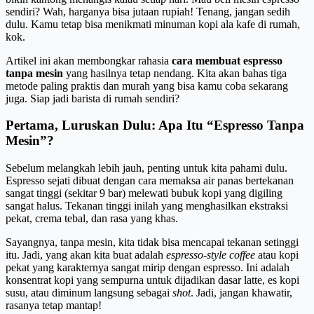
sendiri? Wah, harganya bisa jutaan rupiah! Tenang, jangan sedih
dulu. Kamu tetap bisa menikmati minuman kopi ala kafe di rumah,
kok.
Artikel ini akan membongkar rahasia
cara membuat espresso
tanpa mesin
yang hasilnya tetap nendang. Kita akan bahas tiga
metode paling praktis dan murah yang bisa kamu coba sekarang
juga. Siap jadi barista di rumah sendiri?
Pertama, Luruskan Dulu: Apa Itu “Espresso Tanpa
Mesin”?
Sebelum melangkah lebih jauh, penting untuk kita pahami dulu.
Espresso sejati dibuat dengan cara memaksa air panas bertekanan
sangat tinggi (sekitar 9 bar) melewati bubuk kopi yang digiling
sangat halus. Tekanan tinggi inilah yang menghasilkan ekstraksi
pekat, crema tebal, dan rasa yang khas.
Sayangnya, tanpa mesin, kita tidak bisa mencapai tekanan setinggi
itu. Jadi, yang akan kita buat adalah
espresso-style coffee
atau kopi
pekat yang karakternya sangat mirip dengan espresso. Ini adalah
konsentrat kopi yang sempurna untuk dijadikan dasar latte, es kopi
susu, atau diminum langsung sebagai
shot
. Jadi, jangan khawatir,
rasanya tetap mantap!