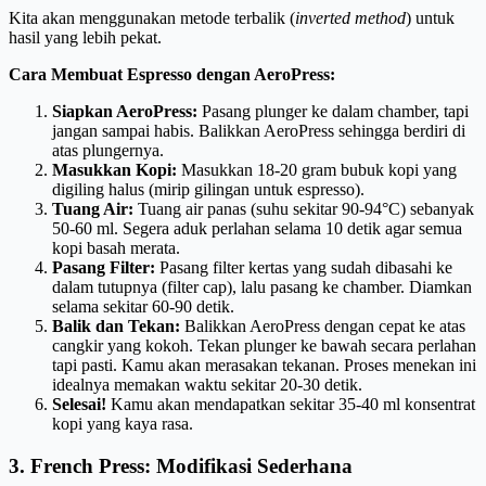
Kita akan menggunakan metode terbalik (
inverted method
) untuk
hasil yang lebih pekat.
Cara Membuat Espresso dengan AeroPress:
Siapkan AeroPress:
Pasang plunger ke dalam chamber, tapi
jangan sampai habis. Balikkan AeroPress sehingga berdiri di
atas plungernya.
Masukkan Kopi:
Masukkan 18-20 gram bubuk kopi yang
digiling halus (mirip gilingan untuk espresso).
Tuang Air:
Tuang air panas (suhu sekitar 90-94°C) sebanyak
50-60 ml. Segera aduk perlahan selama 10 detik agar semua
kopi basah merata.
Pasang Filter:
Pasang filter kertas yang sudah dibasahi ke
dalam tutupnya (filter cap), lalu pasang ke chamber. Diamkan
selama sekitar 60-90 detik.
Balik dan Tekan:
Balikkan AeroPress dengan cepat ke atas
cangkir yang kokoh. Tekan plunger ke bawah secara perlahan
tapi pasti. Kamu akan merasakan tekanan. Proses menekan ini
idealnya memakan waktu sekitar 20-30 detik.
Selesai!
Kamu akan mendapatkan sekitar 35-40 ml konsentrat
kopi yang kaya rasa.
3. French Press: Modifikasi Sederhana