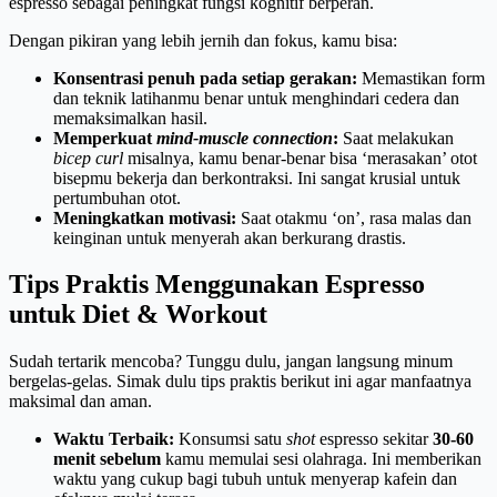
espresso sebagai peningkat fungsi kognitif berperan.
Dengan pikiran yang lebih jernih dan fokus, kamu bisa:
Konsentrasi penuh pada setiap gerakan:
Memastikan form
dan teknik latihanmu benar untuk menghindari cedera dan
memaksimalkan hasil.
Memperkuat
mind-muscle connection
:
Saat melakukan
bicep curl
misalnya, kamu benar-benar bisa ‘merasakan’ otot
bisepmu bekerja dan berkontraksi. Ini sangat krusial untuk
pertumbuhan otot.
Meningkatkan motivasi:
Saat otakmu ‘on’, rasa malas dan
keinginan untuk menyerah akan berkurang drastis.
Tips Praktis Menggunakan Espresso
untuk Diet & Workout
Sudah tertarik mencoba? Tunggu dulu, jangan langsung minum
bergelas-gelas. Simak dulu tips praktis berikut ini agar manfaatnya
maksimal dan aman.
Waktu Terbaik:
Konsumsi satu
shot
espresso sekitar
30-60
menit sebelum
kamu memulai sesi olahraga. Ini memberikan
waktu yang cukup bagi tubuh untuk menyerap kafein dan