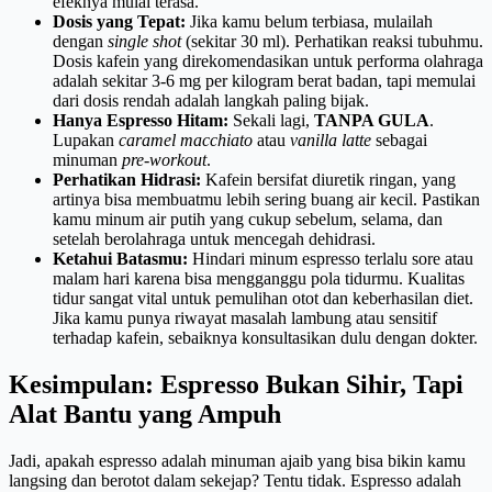
efeknya mulai terasa.
Dosis yang Tepat:
Jika kamu belum terbiasa, mulailah
dengan
single shot
(sekitar 30 ml). Perhatikan reaksi tubuhmu.
Dosis kafein yang direkomendasikan untuk performa olahraga
adalah sekitar 3-6 mg per kilogram berat badan, tapi memulai
dari dosis rendah adalah langkah paling bijak.
Hanya Espresso Hitam:
Sekali lagi,
TANPA GULA
.
Lupakan
caramel macchiato
atau
vanilla latte
sebagai
minuman
pre-workout
.
Perhatikan Hidrasi:
Kafein bersifat diuretik ringan, yang
artinya bisa membuatmu lebih sering buang air kecil. Pastikan
kamu minum air putih yang cukup sebelum, selama, dan
setelah berolahraga untuk mencegah dehidrasi.
Ketahui Batasmu:
Hindari minum espresso terlalu sore atau
malam hari karena bisa mengganggu pola tidurmu. Kualitas
tidur sangat vital untuk pemulihan otot dan keberhasilan diet.
Jika kamu punya riwayat masalah lambung atau sensitif
terhadap kafein, sebaiknya konsultasikan dulu dengan dokter.
Kesimpulan: Espresso Bukan Sihir, Tapi
Alat Bantu yang Ampuh
Jadi, apakah espresso adalah minuman ajaib yang bisa bikin kamu
langsing dan berotot dalam sekejap? Tentu tidak. Espresso adalah