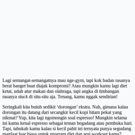
Lagi semangat-semangatnya mau nge-gym, tapi kok badan rasanya
berat banget buat diajak kompromi? Atau mungkin kamu lagi diet
ketat, udah atur makan dan olahraga, tapi angka di timbangan
rasanya
stuck
di situ-situ aja. Tenang, kamu nggak sendirian!
Seringkali kita butuh sedikit ‘dorongan’ ekstra. Nah, gimana kalau
dorongan itu datang dari secangkir kecil kopi hitam pekat yang
nikmat? Yup, kita lagi ngomongin soal espresso! Mungkin selama
ini kamu kenal espresso sebagai teman begadang atau pembuka hari.
Tapi, tahukah kamu kalau si kecil pahit ini ternyata punya segudang
manfaat luar biasa untuk program diet dan sesi workout kamu?