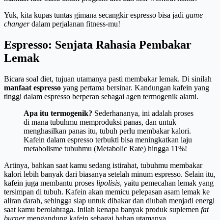
Yuk, kita kupas tuntas gimana secangkir espresso bisa jadi
game
changer
dalam perjalanan fitness-mu!
Espresso: Senjata Rahasia Pembakar
Lemak
Bicara soal diet, tujuan utamanya pasti membakar lemak. Di sinilah
manfaat espresso
yang pertama bersinar. Kandungan kafein yang
tinggi dalam espresso berperan sebagai agen termogenik alami.
Apa itu termogenik?
Sederhananya, ini adalah proses
di mana tubuhmu memproduksi panas, dan untuk
menghasilkan panas itu, tubuh perlu membakar kalori.
Kafein dalam espresso terbukti bisa meningkatkan laju
metabolisme tubuhmu (Metabolic Rate) hingga 11%!
Artinya, bahkan saat kamu sedang istirahat, tubuhmu membakar
kalori lebih banyak dari biasanya setelah minum espresso. Selain itu,
kafein juga membantu proses
lipolisis
, yaitu pemecahan lemak yang
tersimpan di tubuh. Kafein akan memicu pelepasan asam lemak ke
aliran darah, sehingga siap untuk dibakar dan diubah menjadi energi
saat kamu berolahraga. Inilah kenapa banyak produk suplemen
fat
burner
mengandung kafein sebagai bahan utamanya.