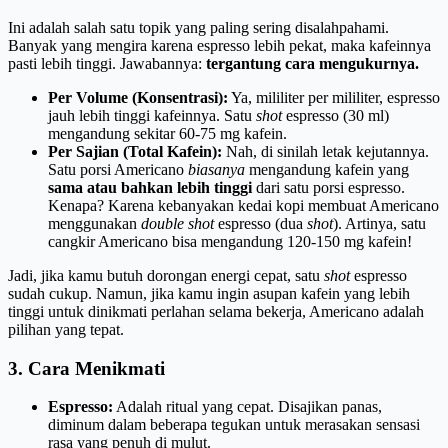
Ini adalah salah satu topik yang paling sering disalahpahami.
Banyak yang mengira karena espresso lebih pekat, maka kafeinnya
pasti lebih tinggi. Jawabannya:
tergantung cara mengukurnya.
Per Volume (Konsentrasi):
Ya, mililiter per mililiter, espresso
jauh lebih tinggi kafeinnya. Satu
shot
espresso (30 ml)
mengandung sekitar 60-75 mg kafein.
Per Sajian (Total Kafein):
Nah, di sinilah letak kejutannya.
Satu porsi Americano
biasanya
mengandung kafein yang
sama atau bahkan lebih tinggi
dari satu porsi espresso.
Kenapa? Karena kebanyakan kedai kopi membuat Americano
menggunakan
double shot
espresso (dua
shot
). Artinya, satu
cangkir Americano bisa mengandung 120-150 mg kafein!
Jadi, jika kamu butuh dorongan energi cepat, satu
shot
espresso
sudah cukup. Namun, jika kamu ingin asupan kafein yang lebih
tinggi untuk dinikmati perlahan selama bekerja, Americano adalah
pilihan yang tepat.
3. Cara Menikmati
Espresso:
Adalah ritual yang cepat. Disajikan panas,
diminum dalam beberapa tegukan untuk merasakan sensasi
rasa yang penuh di mulut.