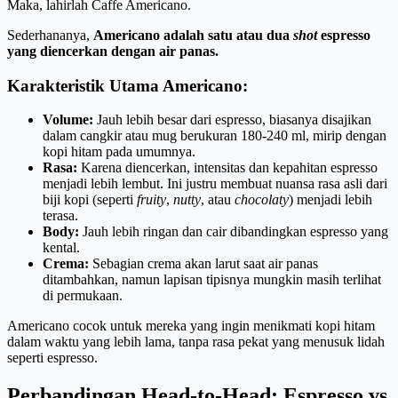
Maka, lahirlah Caffe Americano.
Sederhananya,
Americano adalah satu atau dua
shot
espresso
yang diencerkan dengan air panas.
Karakteristik Utama Americano:
Volume:
Jauh lebih besar dari espresso, biasanya disajikan
dalam cangkir atau mug berukuran 180-240 ml, mirip dengan
kopi hitam pada umumnya.
Rasa:
Karena diencerkan, intensitas dan kepahitan espresso
menjadi lebih lembut. Ini justru membuat nuansa rasa asli dari
biji kopi (seperti
fruity
,
nutty
, atau
chocolaty
) menjadi lebih
terasa.
Body:
Jauh lebih ringan dan cair dibandingkan espresso yang
kental.
Crema:
Sebagian crema akan larut saat air panas
ditambahkan, namun lapisan tipisnya mungkin masih terlihat
di permukaan.
Americano cocok untuk mereka yang ingin menikmati kopi hitam
dalam waktu yang lebih lama, tanpa rasa pekat yang menusuk lidah
seperti espresso.
Perbandingan Head-to-Head: Espresso vs