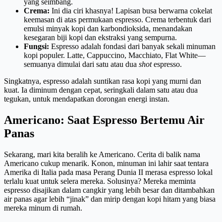
yang seimbang.
Crema:
Ini dia ciri khasnya! Lapisan busa berwarna cokelat
keemasan di atas permukaan espresso. Crema terbentuk dari
emulsi minyak kopi dan karbondioksida, menandakan
kesegaran biji kopi dan ekstraksi yang sempurna.
Fungsi:
Espresso adalah fondasi dari banyak sekali minuman
kopi populer. Latte, Cappuccino, Macchiato, Flat White—
semuanya dimulai dari satu atau dua
shot
espresso.
Singkatnya, espresso adalah suntikan rasa kopi yang murni dan
kuat. Ia diminum dengan cepat, seringkali dalam satu atau dua
tegukan, untuk mendapatkan dorongan energi instan.
Americano: Saat Espresso Bertemu Air
Panas
Sekarang, mari kita beralih ke Americano. Cerita di balik nama
Americano cukup menarik. Konon, minuman ini lahir saat tentara
Amerika di Italia pada masa Perang Dunia II merasa espresso lokal
terlalu kuat untuk selera mereka. Solusinya? Mereka meminta
espresso disajikan dalam cangkir yang lebih besar dan ditambahkan
air panas agar lebih “jinak” dan mirip dengan kopi hitam yang biasa
mereka minum di rumah.