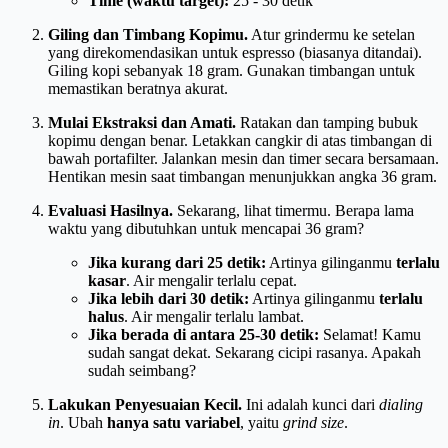
Time (waktu target):
25 - 30 detik
Giling dan Timbang Kopimu.
Atur grindermu ke setelan
yang direkomendasikan untuk espresso (biasanya ditandai).
Giling kopi sebanyak 18 gram. Gunakan timbangan untuk
memastikan beratnya akurat.
Mulai Ekstraksi dan Amati.
Ratakan dan tamping bubuk
kopimu dengan benar. Letakkan cangkir di atas timbangan di
bawah portafilter. Jalankan mesin dan timer secara bersamaan.
Hentikan mesin saat timbangan menunjukkan angka 36 gram.
Evaluasi Hasilnya.
Sekarang, lihat timermu. Berapa lama
waktu yang dibutuhkan untuk mencapai 36 gram?
Jika kurang dari 25 detik:
Artinya gilinganmu
terlalu
kasar
. Air mengalir terlalu cepat.
Jika lebih dari 30 detik:
Artinya gilinganmu
terlalu
halus
. Air mengalir terlalu lambat.
Jika berada di antara 25-30 detik:
Selamat! Kamu
sudah sangat dekat. Sekarang cicipi rasanya. Apakah
sudah seimbang?
Lakukan Penyesuaian Kecil.
Ini adalah kunci dari
dialing
in
. Ubah
hanya satu variabel
, yaitu
grind size
.