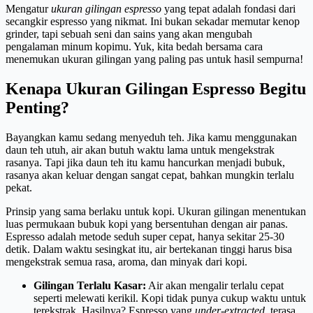
Mengatur
ukuran gilingan espresso
yang tepat adalah fondasi dari
secangkir espresso yang nikmat. Ini bukan sekadar memutar kenop
grinder, tapi sebuah seni dan sains yang akan mengubah
pengalaman minum kopimu. Yuk, kita bedah bersama cara
menemukan ukuran gilingan yang paling pas untuk hasil sempurna!
Kenapa Ukuran Gilingan Espresso Begitu
Penting?
Bayangkan kamu sedang menyeduh teh. Jika kamu menggunakan
daun teh utuh, air akan butuh waktu lama untuk mengekstrak
rasanya. Tapi jika daun teh itu kamu hancurkan menjadi bubuk,
rasanya akan keluar dengan sangat cepat, bahkan mungkin terlalu
pekat.
Prinsip yang sama berlaku untuk kopi. Ukuran gilingan menentukan
luas permukaan bubuk kopi yang bersentuhan dengan air panas.
Espresso adalah metode seduh super cepat, hanya sekitar 25-30
detik. Dalam waktu sesingkat itu, air bertekanan tinggi harus bisa
mengekstrak semua rasa, aroma, dan minyak dari kopi.
Gilingan Terlalu Kasar:
Air akan mengalir terlalu cepat
seperti melewati kerikil. Kopi tidak punya cukup waktu untuk
terekstrak. Hasilnya? Espresso yang
under-extracted
, terasa