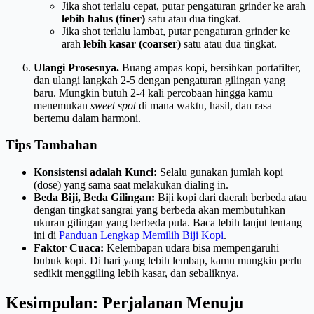
Jika shot terlalu cepat, putar pengaturan grinder ke arah
lebih halus (finer)
satu atau dua tingkat.
Jika shot terlalu lambat, putar pengaturan grinder ke
arah
lebih kasar (coarser)
satu atau dua tingkat.
Ulangi Prosesnya.
Buang ampas kopi, bersihkan portafilter,
dan ulangi langkah 2-5 dengan pengaturan gilingan yang
baru. Mungkin butuh 2-4 kali percobaan hingga kamu
menemukan
sweet spot
di mana waktu, hasil, dan rasa
bertemu dalam harmoni.
Tips Tambahan
Konsistensi adalah Kunci:
Selalu gunakan jumlah kopi
(dose) yang sama saat melakukan dialing in.
Beda Biji, Beda Gilingan:
Biji kopi dari daerah berbeda atau
dengan tingkat sangrai yang berbeda akan membutuhkan
ukuran gilingan yang berbeda pula. Baca lebih lanjut tentang
ini di
Panduan Lengkap Memilih Biji Kopi
.
Faktor Cuaca:
Kelembapan udara bisa mempengaruhi
bubuk kopi. Di hari yang lebih lembap, kamu mungkin perlu
sedikit menggiling lebih kasar, dan sebaliknya.
Kesimpulan: Perjalanan Menuju