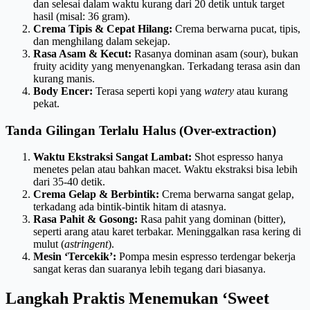
dan selesai dalam waktu kurang dari 20 detik untuk target
hasil (misal: 36 gram).
Crema Tipis & Cepat Hilang:
Crema berwarna pucat, tipis,
dan menghilang dalam sekejap.
Rasa Asam & Kecut:
Rasanya dominan asam (sour), bukan
fruity acidity yang menyenangkan. Terkadang terasa asin dan
kurang manis.
Body Encer:
Terasa seperti kopi yang
watery
atau kurang
pekat.
Tanda Gilingan Terlalu Halus (Over-extraction)
Waktu Ekstraksi Sangat Lambat:
Shot espresso hanya
menetes pelan atau bahkan macet. Waktu ekstraksi bisa lebih
dari 35-40 detik.
Crema Gelap & Berbintik:
Crema berwarna sangat gelap,
terkadang ada bintik-bintik hitam di atasnya.
Rasa Pahit & Gosong:
Rasa pahit yang dominan (bitter),
seperti arang atau karet terbakar. Meninggalkan rasa kering di
mulut (
astringent
).
Mesin ‘Tercekik’:
Pompa mesin espresso terdengar bekerja
sangat keras dan suaranya lebih tegang dari biasanya.
Langkah Praktis Menemukan ‘Sweet