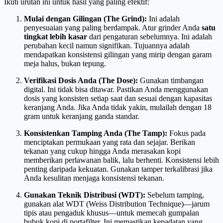
Ikuti urutan ini untuk hasil yang paling efektif:
Mulai dengan Gilingan (The Grind):
Ini adalah
penyesuaian yang paling berdampak. Atur grinder Anda
satu
tingkat lebih kasar
dari pengaturan sebelumnya. Ini adalah
perubahan kecil namun signifikan. Tujuannya adalah
mendapatkan konsistensi gilingan yang mirip dengan garam
meja halus, bukan tepung.
Verifikasi Dosis Anda (The Dose):
Gunakan timbangan
digital. Ini tidak bisa ditawar. Pastikan Anda menggunakan
dosis yang konsisten setiap saat dan sesuai dengan kapasitas
keranjang Anda. Jika Anda tidak yakin, mulailah dengan 18
gram untuk keranjang ganda standar.
Konsistenkan Tamping Anda (The Tamp):
Fokus pada
menciptakan permukaan yang rata dan sejajar. Berikan
tekanan yang cukup hingga Anda merasakan kopi
memberikan perlawanan balik, lalu berhenti. Konsistensi lebih
penting daripada kekuatan. Gunakan tamper terkalibrasi jika
Anda kesulitan menjaga konsistensi tekanan.
Gunakan Teknik Distribusi (WDT):
Sebelum tamping,
gunakan alat WDT (Weiss Distribution Technique)—jarum
tipis atau pengaduk khusus—untuk memecah gumpalan
bubuk kopi di portafilter. Ini memastikan kepadatan yang