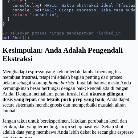
  } 
else
 {
    console.
log
(
`HASIL: Waktu ekstraksi ideal (${
actual
    console.
log
(
"AKSI: Cicipi espresso. Jika rasa sudah
    return
 'locked_in'
;
  }
}
// Jalankan proses hingga mendapatkan 'locked_in'
pullShot
();
Kesimpulan: Anda Adalah Pengendali
Ekstraksi
Menghadapi espresso yang keluar terlalu lambat memang bisa
membuat frustrasi, tetapi ini adalah bagian penting dari proses
belajar sebagai seorang
home barista
. Ingatlah bahwa mesin Anda
kemungkinan besar berfungsi dengan baik; kendali ada di tangan
Anda. Dengan memahami peran krusial dari
ukuran gilingan
,
dosis yang tepat
, dan
teknik puck prep yang baik
, Anda dapat
secara sistematis mendiagnosis dan memperbaiki masalah aliran
lambat.
Jangan takut untuk bereksperimen, lakukan perubahan kecil dan
terukur, dan yang terpenting, cicipi setiap hasilnya. Setiap shot
adalah data yang membawa Anda lebih dekat ke secangkir espresso
yang sempurna.