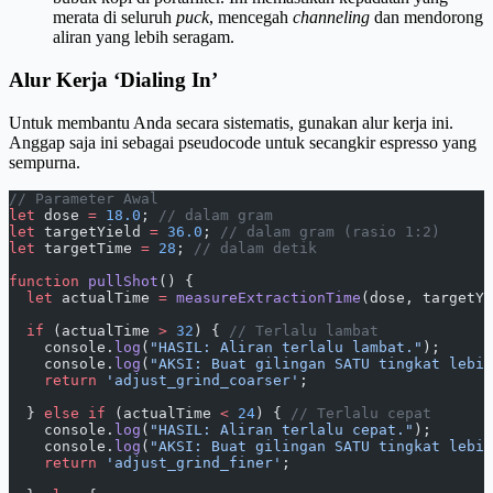
merata di seluruh
puck
, mencegah
channeling
dan mendorong
aliran yang lebih seragam.
Alur Kerja ‘Dialing In’
Untuk membantu Anda secara sistematis, gunakan alur kerja ini.
Anggap saja ini sebagai pseudocode untuk secangkir espresso yang
sempurna.
// Parameter Awal
let
 dose 
=
 18.0
; 
// dalam gram
let
 targetYield 
=
 36.0
; 
// dalam gram (rasio 1:2)
let
 targetTime 
=
 28
; 
// dalam detik
function
 pullShot
() {
  let
 actualTime 
=
 measureExtractionTime
(dose, targetYi
  if
 (actualTime 
>
 32
) { 
// Terlalu lambat
    console.
log
(
"HASIL: Aliran terlalu lambat."
);
    console.
log
(
"AKSI: Buat gilingan SATU tingkat lebi
    return
 'adjust_grind_coarser'
;
  } 
else
 if
 (actualTime 
<
 24
) { 
// Terlalu cepat
    console.
log
(
"HASIL: Aliran terlalu cepat."
);
    console.
log
(
"AKSI: Buat gilingan SATU tingkat lebi
    return
 'adjust_grind_finer'
;