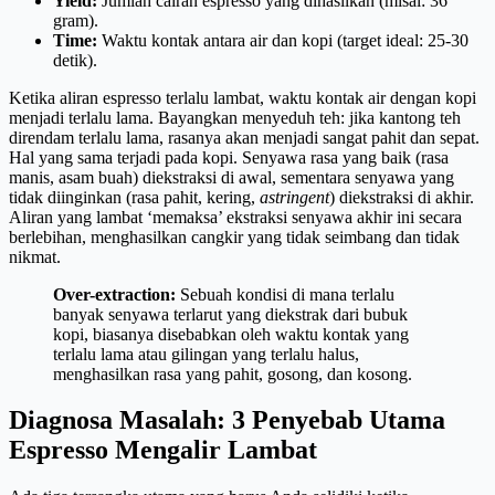
Yield:
Jumlah cairan espresso yang dihasilkan (misal: 36
gram).
Time:
Waktu kontak antara air dan kopi (target ideal: 25-30
detik).
Ketika aliran espresso terlalu lambat, waktu kontak air dengan kopi
menjadi terlalu lama. Bayangkan menyeduh teh: jika kantong teh
direndam terlalu lama, rasanya akan menjadi sangat pahit dan sepat.
Hal yang sama terjadi pada kopi. Senyawa rasa yang baik (rasa
manis, asam buah) diekstraksi di awal, sementara senyawa yang
tidak diinginkan (rasa pahit, kering,
astringent
) diekstraksi di akhir.
Aliran yang lambat ‘memaksa’ ekstraksi senyawa akhir ini secara
berlebihan, menghasilkan cangkir yang tidak seimbang dan tidak
nikmat.
Over-extraction:
Sebuah kondisi di mana terlalu
banyak senyawa terlarut yang diekstrak dari bubuk
kopi, biasanya disebabkan oleh waktu kontak yang
terlalu lama atau gilingan yang terlalu halus,
menghasilkan rasa yang pahit, gosong, dan kosong.
Diagnosa Masalah: 3 Penyebab Utama
Espresso Mengalir Lambat