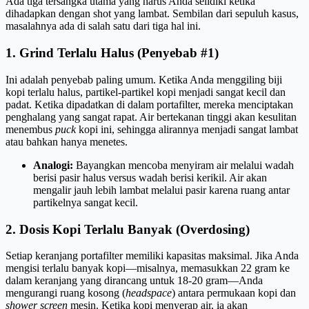
Ada tiga tersangka utama yang harus Anda selidiki ketika
dihadapkan dengan shot yang lambat. Sembilan dari sepuluh kasus,
masalahnya ada di salah satu dari tiga hal ini.
1. Grind Terlalu Halus (Penyebab #1)
Ini adalah penyebab paling umum. Ketika Anda menggiling biji
kopi terlalu halus, partikel-partikel kopi menjadi sangat kecil dan
padat. Ketika dipadatkan di dalam portafilter, mereka menciptakan
penghalang yang sangat rapat. Air bertekanan tinggi akan kesulitan
menembus
puck
kopi ini, sehingga alirannya menjadi sangat lambat
atau bahkan hanya menetes.
Analogi:
Bayangkan mencoba menyiram air melalui wadah
berisi pasir halus versus wadah berisi kerikil. Air akan
mengalir jauh lebih lambat melalui pasir karena ruang antar
partikelnya sangat kecil.
2. Dosis Kopi Terlalu Banyak (Overdosing)
Setiap keranjang portafilter memiliki kapasitas maksimal. Jika Anda
mengisi terlalu banyak kopi—misalnya, memasukkan 22 gram ke
dalam keranjang yang dirancang untuk 18-20 gram—Anda
mengurangi ruang kosong (
headspace
) antara permukaan kopi dan
shower screen
mesin. Ketika kopi menyerap air, ia akan