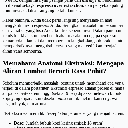
40 detik, dengan rasa yang sangat pahit dan
astringent
. Fenomena
ini dikenal sebagai
espresso over-extraction
, dan penyebab paling
umumnya adalah aliran yang terlalu lambat.
Kabar baiknya, Anda tidak perlu langsung menyalahkan atau
mengganti mesin espresso Anda. Seringkali, masalah ini bersumber
dari variabel yang bisa Anda kontrol sepenuhnya. Dalam panduan
teknis ini, kita akan membedah akar masalah mengapa espresso
keluar terlalu lambat dan memberikan langkah-langkah praktis untuk
memperbaikinya, mengubah tetesan yang menyedihkan menjadi
aliran yang sempurna.
Memahami Anatomi Ekstraksi: Mengapa
Aliran Lambat Berarti Rasa Pahit?
Sebelum memperbaiki masalah, penting untuk memahami apa yang
terjadi di dalam portafilter. Ekstraksi espresso adalah proses di mana
air panas bertekanan tinggi (sekitar 9 bar) dipaksa melewati bubuk
kopi yang dipadatkan (disebut
puck
) untuk melarutkan senyawa
rasa, minyak, dan aroma.
Ekstraksi ideal memiliki ‘resep’ atau parameter yang menjadi acuan:
Dose:
Jumlah bubuk kopi kering (misal: 18 gram).