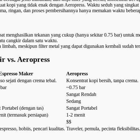
at kopi yang tidak enak dengan Aeropress. Waktu seduh yang singkat d
 lama, ringan, dan proses pembersihannya hanya memakan waktu beberap
pat menghasilkan tekanan yang cukup (hanya sekitar 0.75 bar) untuk me
u cangkir dalam satu waktu.
imbah, meskipun filter metal yang dapat digunakan kembali sudah ter
r vs. Aeropress
 Espresso Maker
Aeropress
so sejati dengan crema tebal.
Konsentrat kopi bersih, tanpa crema.
 bar
~0.75 bar
Sangat Rendah
Sedang
 Portabel (dengan tas)
Sangat Portabel
nit (termasuk persiapan)
1-2 menit
$$
 espresso, hobiis, pencari kualitas.
Traveler, pemula, pecinta fleksibilitas