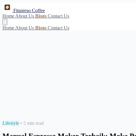
Fitspreso Coffee
Home
About Us
Blogs
Contact Us
Home
About Us
Blogs
Contact Us
Lifestyle
•
5 min read
Manual Espresso Maker Terbaik: Moka Pot