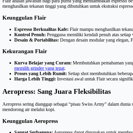
Flair adalah jawaban bagi para purist yang mendambakan espresso berk
menghasilkan tekanan tinggi yang dibutuhkan untuk ekstraksi espress
Keunggulan Flair
Espresso Berkualitas Kafe:
Flair mampu menghasilkan tekanan 
Kontrol Penuh:
Pengguna memiliki kendali penuh atas setiap va
Desain & Portabilitas:
Dengan desain modular yang elegan, Fl
Kekurangan Flair
Kurva Belajar yang Curam:
Membutuhkan pemahaman yang baik
memilih grinder yang tepat
.
Proses yang Lebih Rumit:
Setiap shot membutuhkan beberapa
Harga Lebih Tinggi:
Investasi awal untuk Flair secara signif
Aeropress: Sang Juara Fleksibilitas
Aeropress sering dianggap sebagai “pisau Swiss Army” dalam dunia s
mendorong air melalui kopi.
Keunggulan Aeropress
Sangat Serbaguna:
Aeropress dapat digunakan untuk membuat b