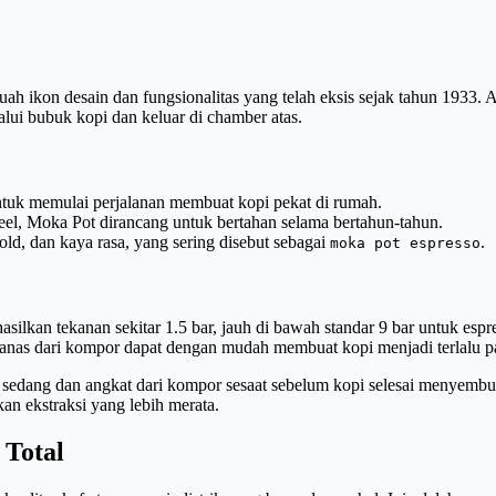
buah ikon desain dan fungsionalitas yang telah eksis sejak tahun 1933. 
lui bubuk kopi dan keluar di chamber atas.
ntuk memulai perjalanan membuat kopi pekat di rumah.
eel, Moka Pot dirancang untuk bertahan selama bertahun-tahun.
d, dan kaya rasa, yang sering disebut sebagai
.
moka pot espresso
lkan tekanan sekitar 1.5 bar, jauh di bawah standar 9 bar untuk espres
panas dari kompor dapat dengan mudah membuat kopi menjadi terlalu pah
sedang dan angkat dari kompor sesaat sebelum kopi selesai menyembur
n ekstraksi yang lebih merata.
 Total