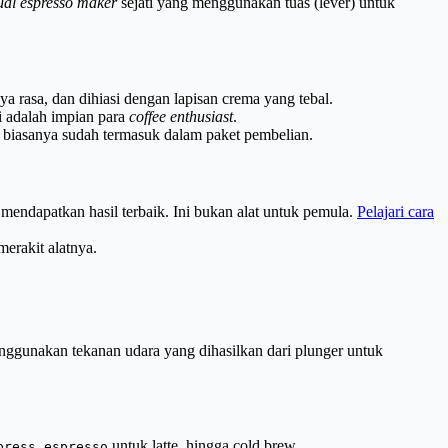
al espresso maker
sejati yang menggunakan tuas (lever) untuk
a rasa, dan dihiasi dengan lapisan crema yang tebal.
ni adalah impian para
coffee enthusiast
.
 biasanya sudah termasuk dalam paket pembelian.
endapatkan hasil terbaik. Ini bukan alat untuk pemula.
Pelajari cara
erakit alatnya.
nggunakan tekanan udara yang dihasilkan dari plunger untuk
untuk latte, hingga cold brew.
press espresso