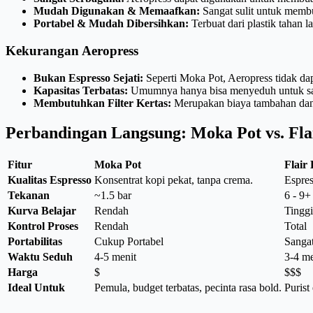
Mudah Digunakan & Memaafkan:
Sangat sulit untuk membu
Portabel & Mudah Dibersihkan:
Terbuat dari plastik tahan
Kekurangan Aeropress
Bukan Espresso Sejati:
Seperti Moka Pot, Aeropress tidak da
Kapasitas Terbatas:
Umumnya hanya bisa menyeduh untuk sat
Membutuhkan Filter Kertas:
Merupakan biaya tambahan dan l
Perbandingan Langsung: Moka Pot vs. Flai
Fitur
Moka Pot
Flair
Kualitas Espresso
Konsentrat kopi pekat, tanpa crema.
Espres
Tekanan
~1.5 bar
6 - 9+
Kurva Belajar
Rendah
Tinggi
Kontrol Proses
Rendah
Total
Portabilitas
Cukup Portabel
Sangat
Waktu Seduh
4-5 menit
3-4 me
Harga
$
$$$
Ideal Untuk
Pemula, budget terbatas, pecinta rasa bold.
Purist