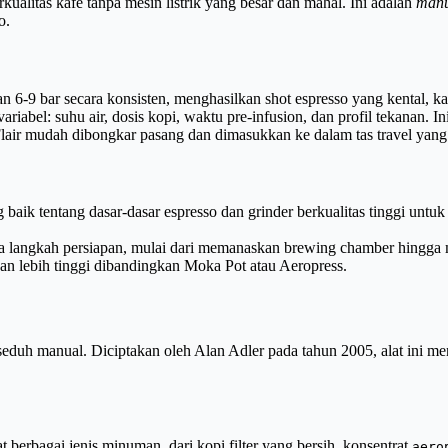
ualitas kafe tanpa mesin listrik yang besar dan mahal. Ini adalah
manu
o.
6-9 bar secara konsisten, menghasilkan shot espresso yang kental, kay
riabel: suhu air, dosis kopi, waktu pre-infusion, dan profil tekanan. I
air mudah dibongkar pasang dan dimasukkan ke dalam tas travel yang
 tentang dasar-dasar espresso dan grinder berkualitas tinggi untuk m
 langkah persiapan, mulai dari memanaskan brewing chamber hingga m
ikan lebih tinggi dibandingkan Moka Pot atau Aeropress.
eduh manual. Diciptakan oleh Alan Adler pada tahun 2005, alat ini me
erbagai jenis minuman, dari kopi filter yang bersih, konsentrat
aero