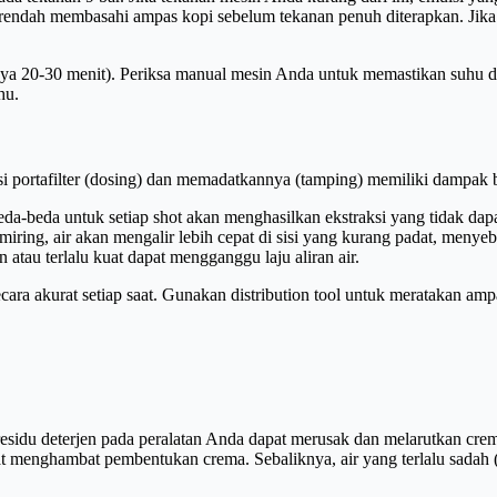
rendah membasahi ampas kopi sebelum tekanan penuh diterapkan. Jika 
nya 20-30 menit). Periksa manual mesin Anda untuk memastikan suhu d
hu.
 portafilter (dosing) dan memadatkannya (tamping) memiliki dampak b
-beda untuk setiap shot akan menghasilkan ekstraksi yang tidak dapat
ring, air akan mengalir lebih cepat di sisi yang kurang padat, meny
 atau terlalu kuat dapat mengganggu laju aliran air.
ra akurat setiap saat. Gunakan distribution tool untuk meratakan amp
esidu deterjen pada peralatan Anda dapat merusak dan melarutkan crem
pat menghambat pembentukan crema. Sebaliknya, air yang terlalu sada