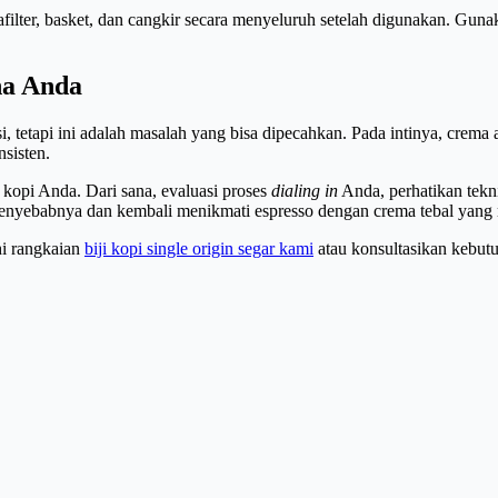
afilter, basket, dan cangkir secara menyeluruh setelah digunakan. Gun
na Anda
tetapi ini adalah masalah yang bisa dipecahkan. Pada intinya, crema a
nsisten.
 kopi Anda. Dari sana, evaluasi proses
dialing in
Anda, perhatikan tekn
enyebabnya dan kembali menikmati espresso dengan crema tebal yan
hi rangkaian
biji kopi single origin segar kami
atau konsultasikan kebutu