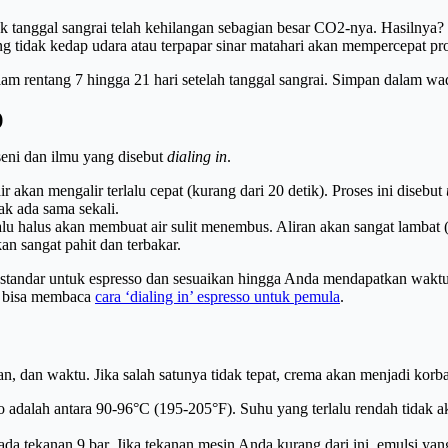
ak tanggal sangrai telah kehilangan sebagian besar CO2-nya. Hasilnya?
 tidak kedap udara atau terpapar sinar matahari akan mempercepat pro
alam rentang 7 hingga 21 hari setelah tanggal sangrai. Simpan dalam w
)
 seni dan ilmu yang disebut
dialing in
.
air akan mengalir terlalu cepat (kurang dari 20 detik). Proses ini disebut
ak ada sama sekali.
alu halus akan membuat air sulit menembus. Aliran akan sangat lambat 
an sangat pahit dan terbakar.
standar untuk espresso dan sesuaikan hingga Anda mendapatkan waktu ek
a bisa membaca
cara ‘dialing in’ espresso untuk pemula
.
n, dan waktu. Jika salah satunya tidak tepat, crema akan menjadi korb
so adalah antara 90-96°C (195-205°F). Suhu yang terlalu rendah tida
ada tekanan 9 bar. Jika tekanan mesin Anda kurang dari ini, emulsi yan