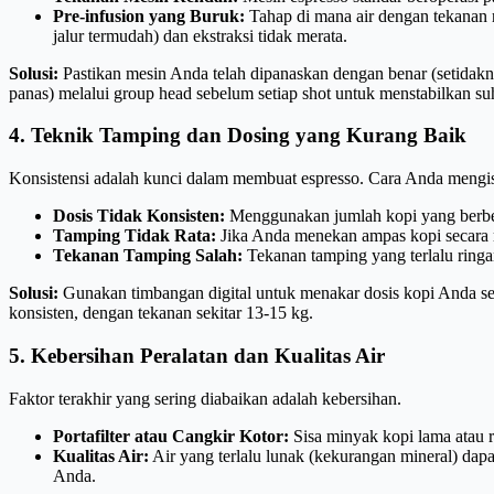
Pre-infusion yang Buruk:
Tahap di mana air dengan tekanan 
jalur termudah) dan ekstraksi tidak merata.
Solusi:
Pastikan mesin Anda telah dipanaskan dengan benar (setidak
panas) melalui group head sebelum setiap shot untuk menstabilkan su
4. Teknik Tamping dan Dosing yang Kurang Baik
Konsistensi adalah kunci dalam membuat espresso. Cara Anda mengisi
Dosis Tidak Konsisten:
Menggunakan jumlah kopi yang berbeda
Tamping Tidak Rata:
Jika Anda menekan ampas kopi secara mi
Tekanan Tamping Salah:
Tekanan tamping yang terlalu ringan
Solusi:
Gunakan timbangan digital untuk menakar dosis kopi Anda seca
konsisten, dengan tekanan sekitar 13-15 kg.
5. Kebersihan Peralatan dan Kualitas Air
Faktor terakhir yang sering diabaikan adalah kebersihan.
Portafilter atau Cangkir Kotor:
Sisa minyak kopi lama atau r
Kualitas Air:
Air yang terlalu lunak (kekurangan mineral) da
Anda.