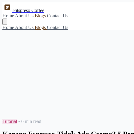
Fitspreso Coffee
Home
About Us
Blogs
Contact Us
Home
About Us
Blogs
Contact Us
Tutorial
•
6 min read
Kenapa Espresso Tidak Ada Crema? 5 Pe