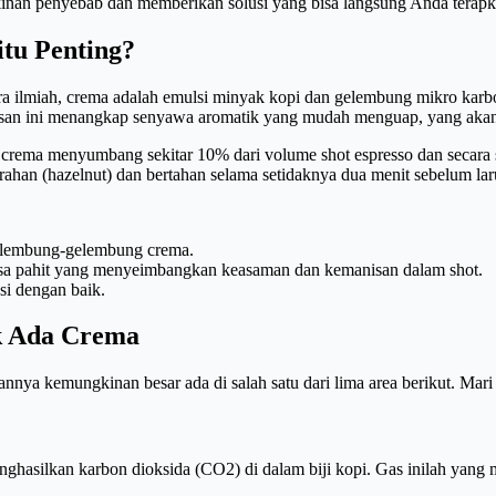
gkinan penyebab dan memberikan solusi yang bisa langsung Anda tera
tu Penting?
a ilmiah, crema adalah emulsi minyak kopi dan gelembung mikro karbon
apisan ini menangkap senyawa aromatik yang mudah menguap, yang akan 
crema menyumbang sekitar 10% dari volume shot espresso dan secara s
rahan (hazelnut) dan bertahan selama setidaknya dua menit sebelum lar
gelembung-gelembung crema.
sa pahit yang menyeimbangkan keasaman dan kemanisan dalam shot.
asi dengan baik.
k Ada Crema
annya kemungkinan besar ada di salah satu dari lima area berikut. Mari 
nghasilkan karbon dioksida (CO2) di dalam biji kopi. Gas inilah yang