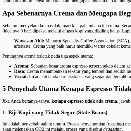
panduan komprehensif ini, kita akan mengupas tuntas setiap kemun
Apa Sebenarnya Crema dan Mengapa Begi
Sebelum menyelam ke masalah, mari kita pahami apa itu crema. Secar
(idealnya 9 bar) dipaksa melalui ampas kopi yang digiling halus. L
Wawasan Ahli:
Menurut Specialty Coffee Association (SCA), 
aftertaste. Crema yang baik harus memiliki warna cokelat keme
Pentingnya crema terletak pada tiga aspek utama:
Aroma:
Sebagian besar aroma espresso terperangkap dalam 
Rasa:
Crema menambahkan tekstur yang lembut dan sedikit ra
Visual:
Ini adalah tanda dari ekstraksi yang segar dan terkalibr
5 Penyebab Utama Kenapa Espresso Tida
Jika Anda bertanya-tanya,
kenapa espresso tidak ada crema
, jawab
1. Biji Kopi yang Tidak Segar (Stale Beans)
Ini adalah penyebab paling umum. Proses penyangraian (roasting) me
akan melepaskan CO2 ini melalui proses yang disebut
degassing
.