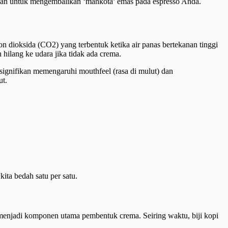
pkan untuk mengembalikan ‘mahkota’ emas pada espresso Anda.
 dioksida (CO2) yang terbentuk ketika air panas bertekanan tinggi
hilang ke udara jika tidak ada crema.
ignifikan memengaruhi mouthfeel (rasa di mulut) dan
ut.
kita bedah satu per satu.
 menjadi komponen utama pembentuk crema. Seiring waktu, biji kopi