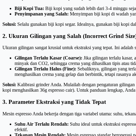
Biji Kopi Tua:
Biji kopi yang sudah lebih dari 3-4 minggu sej
Penyimpanan yang Salah:
Menyimpan biji kopi di wadah yang
Solusi:
Selalu gunakan biji kopi segar. Idealnya, gunakan biji kopi d
2. Ukuran Gilingan yang Salah (Incorrect Grind Size
Ukuran gilingan sangat krusial untuk ekstraksi yang tepat. Ini adalah
Gilingan Terlalu Kasar (Coarse):
Jika gilingan terlalu kasar, 
minyak dan CO2, sehingga crema yang dihasilkan tipis atau tid
Gilingan Terlalu Halus (Fine):
Sebaliknya, gilingan yang terl
menghasilkan crema yang gelap dan berbintik, tetapi rasanya ak
Solusi:
Kalibrasi grinder Anda. Mulailah dengan pengaturan gilingan 
kopi menghasilkan 36g espresso cair). Untuk panduan lengkap, And
3. Parameter Ekstraksi yang Tidak Tepat
Mesin espresso Anda bekerja dengan tiga variabel utama: suhu, tekana
Suhu Air Terlalu Rendah:
Suhu ideal untuk ekstraksi espres
efektif.
Tekanan Mesin Rendah:
Mesin espresso standar beroperasi p